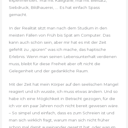
experimentiert. Mal mit Kalligrafie, mal mit Bleisatz,
Siebdruck, Bildhauerei, …. Es hat einfach Spass
gemacht.
In der Realität sitzt man nach dem Studium in den
meisten Fällen von Früh bis Spät am Computer. Das
kann auch schön sein, aber mir hat es mit der Zeit
gefehlt zu „spüren“ was ich mache, das haptische
Erlebnis. Wenn man seinen Lebensunterhalt verdienen
muss, bleibt für diese Freiheit aber oft nicht die
Gelegenheit und der gedankliche Raum.
Mit der Zeit hat mein Körper auf den seelischen Mangel
reagiert und ich wusste, ich muss etwas ändern. Und so
habe ich eine Möglichkeit in Betracht gezogen, für die
ich vor ein paar Jahren noch nicht bereit gewesen wäre.
– So simpel und einfach, dass es zum Schreien ist und
man sich wirklich fragt, warum man sich nicht früher
schon mal damit auseinander gesetzt hat, oder warum