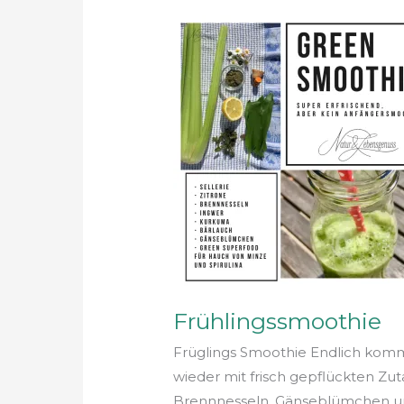
Frühlingssmoothie
Frühlingssmoothie
Früglings Smoothie Endlich kommt
wieder mit frisch gepflückten Zu
Brennnesseln, Gänseblümchen un