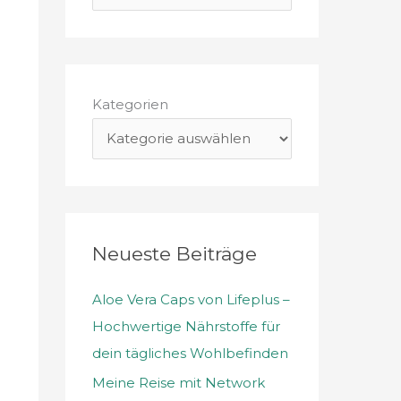
u
c
h
e
Kategorien
n
n
a
c
h
Neueste Beiträge
:
Aloe Vera Caps von Lifeplus –
Hochwertige Nährstoffe für
dein tägliches Wohlbefinden
Meine Reise mit Network