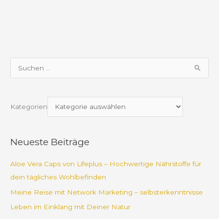
S
u
c
Kategorien
h
e
n
Neueste Beiträge
n
a
Aloe Vera Caps von Lifeplus – Hochwertige Nährstoffe für
c
dein tägliches Wohlbefinden
h
Meine Reise mit Network Marketing – selbsterkenntnisse
:
Leben im Einklang mit Deiner Natur