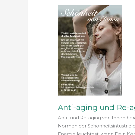
Anti-
aging
und
Re-
aging
von
Innen
heraus
Anti-aging und Re-a
Anti- und Re-aging von Innen her
Normen der Schönheitsintustrie e
Energie leuchtest, wenn Dein Kör