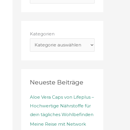
u
c
h
e
Kategorien
n
n
a
c
h
Neueste Beiträge
:
Aloe Vera Caps von Lifeplus –
Hochwertige Nährstoffe für
dein tägliches Wohlbefinden
Meine Reise mit Network