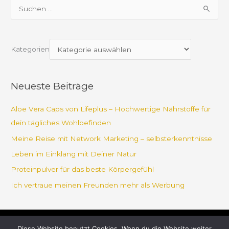
S
u
c
Kategorien
h
e
n
Neueste Beiträge
n
a
Aloe Vera Caps von Lifeplus – Hochwertige Nährstoffe für
c
dein tägliches Wohlbefinden
h
Meine Reise mit Network Marketing – selbsterkenntnisse
:
Leben im Einklang mit Deiner Natur
Proteinpulver für das beste Körpergefühl
Ich vertraue meinen Freunden mehr als Werbung
Diese Website benutzt Cookies. Wenn du die Website weiter