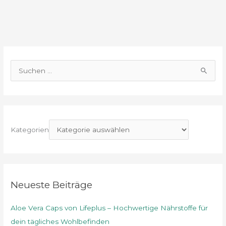
S
u
c
h
e
Kategorien
n
n
a
c
Neueste Beiträge
h
Aloe Vera Caps von Lifeplus – Hochwertige Nährstoffe für
:
dein tägliches Wohlbefinden