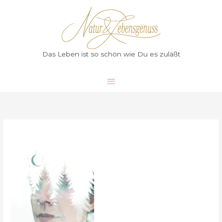
Zum
Hauptmenü
Inhalt
springen
Das Leben ist so schön wie Du es zuläßt
Träumen
eine
Chance
geben