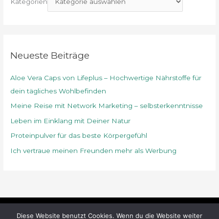
Kategorien
n
n
a
c
Neueste Beiträge
h
Aloe Vera Caps von Lifeplus – Hochwertige Nährstoffe für
:
dein tägliches Wohlbefinden
Meine Reise mit Network Marketing – selbsterkenntnisse
Leben im Einklang mit Deiner Natur
Proteinpulver für das beste Körpergefühl
Ich vertraue meinen Freunden mehr als Werbung
Diese Website benutzt Cookies. Wenn du die Website weiter
Copyright © 2026
naturundlebensgenuss