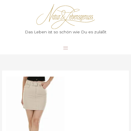
Zum
Hauptmenü
Inhalt
springen
Das Leben ist so schön wie Du es zuläßt
Meine
Erfahrungen
mit
OPC
für
gesunde
Beine
und