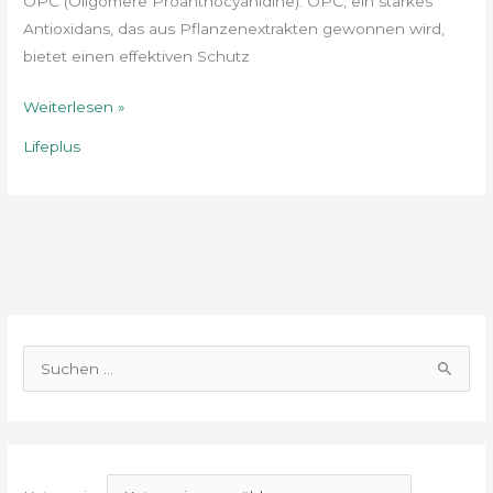
OPC (Oligomere Proanthocyanidine). OPC, ein starkes
Antioxidans, das aus Pflanzenextrakten gewonnen wird,
bietet einen effektiven Schutz
Weiterlesen »
Lifeplus
S
u
c
h
e