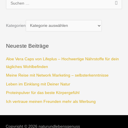
S
u
c
Kategorien
h
e
n
Neueste Beiträge
n
a
Aloe Vera Caps von Lifeplus – Hochwertige Nährstoffe für dein
c
tägliches Wohlbefinden
h
Meine Reise mit Network Marketing – selbsterkenntnisse
:
Leben im Einklang mit Deiner Natur
Proteinpulver für das beste Körpergefühl
Ich vertraue meinen Freunden mehr als Werbung
Copyright © 2026
naturundlebensgenuss