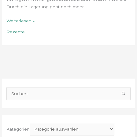
Durch die Lagerung geht noch mehr
Weiterlesen »
Rezepte
S
u
c
h
e
Kategorien
n