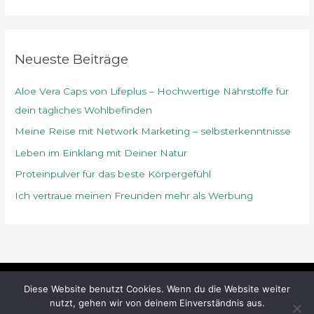
n
a
c
Neueste Beiträge
h
Aloe Vera Caps von Lifeplus – Hochwertige Nährstoffe für
:
dein tägliches Wohlbefinden
Meine Reise mit Network Marketing – selbsterkenntnisse
Leben im Einklang mit Deiner Natur
Proteinpulver für das beste Körpergefühl
Ich vertraue meinen Freunden mehr als Werbung
Diese Website benutzt Cookies. Wenn du die Website weiter
Copyright © 2026
naturundlebensgenuss
nutzt, gehen wir von deinem Einverständnis aus.