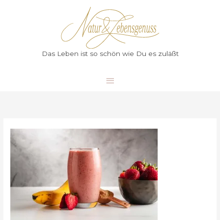
Zum
Hauptmenü
Inhalt
springen
Das Leben ist so schön wie Du es zuläßt
Leckere
Rezepte
mit
Vitalstoffen