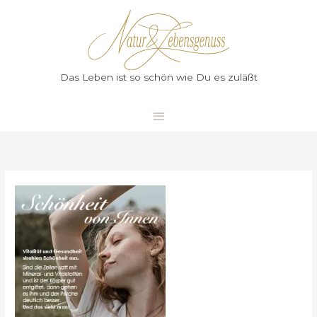
Zum
Hauptmenü
Inhalt
springen
Das Leben ist so schön wie Du es zuläßt
Anti-
aging
und
Re-
aging
von
Innen
heraus