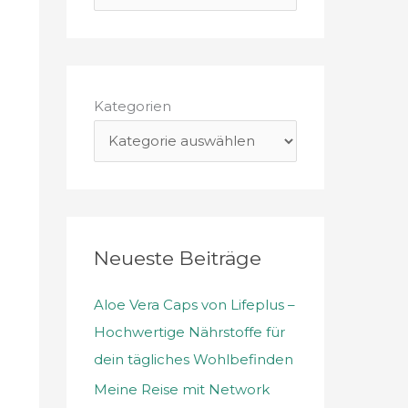
u
c
h
e
Kategorien
n
n
a
c
h
Neueste Beiträge
:
Aloe Vera Caps von Lifeplus –
Hochwertige Nährstoffe für
dein tägliches Wohlbefinden
Meine Reise mit Network