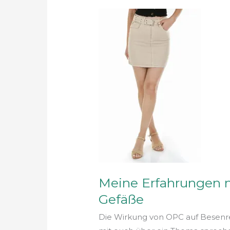
Meine
Erfahrungen
mit
OPC
für
gesunde
Beine
und
Gefäße
Meine Erfahrungen 
Gefäße
Die Wirkung von OPC auf Besenr