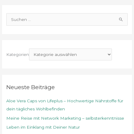
S
u
c
h
e
Kategorien
n
n
a
c
Neueste Beiträge
h
Aloe Vera Caps von Lifeplus – Hochwertige Nährstoffe für
:
dein tägliches Wohlbefinden
Meine Reise mit Network Marketing – selbsterkenntnisse
Leben im Einklang mit Deiner Natur