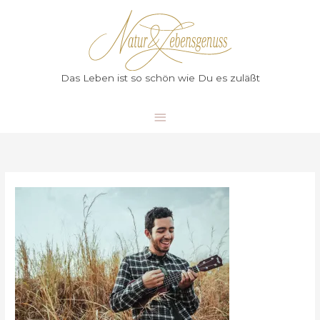
Zum
Hauptmenü
Inhalt
springen
Das Leben ist so schön wie Du es zuläßt
Ein
guter
Start
in
den
Morgen