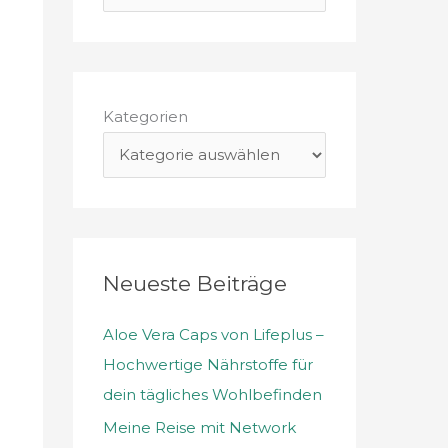
u
c
h
e
Kategorien
n
n
a
c
h
Neueste Beiträge
:
Aloe Vera Caps von Lifeplus –
Hochwertige Nährstoffe für
dein tägliches Wohlbefinden
Meine Reise mit Network