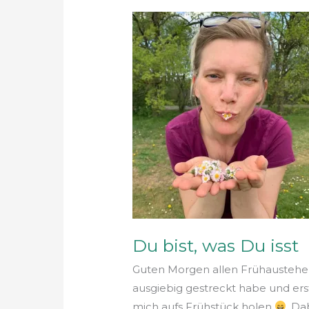
Du
bist,
was
Du
isst
Du bist, was Du isst
Guten Morgen allen Frühaustehe
ausgiebig gestreckt habe und erst
mich aufs Frühstück holen
. Da