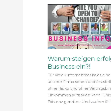
Warum
steigen
erfolgreiche
Menschen
bei
unserem
Business
ein?!
Warum steigen erfo
Business ein?!
Für viele Unternehmer ist es ei
unserer Firma sehen und feststell
ohne Risiko und ohne Vertragsbin
Einkommen aufbauen kann! Einigen
Existenz gerettet. Und zudem fäl