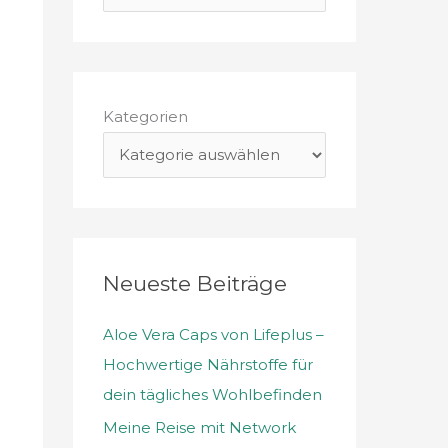
u
c
h
e
Kategorien
n
n
a
c
h
Neueste Beiträge
:
Aloe Vera Caps von Lifeplus –
Hochwertige Nährstoffe für
dein tägliches Wohlbefinden
Meine Reise mit Network