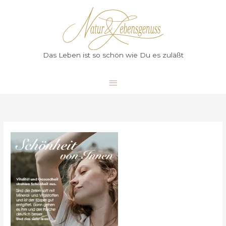
Zum
Hauptmenü
Inhalt
springen
Das Leben ist so schön wie Du es zuläßt
Anti-
aging
und
Re-
aging
von
Innen
heraus