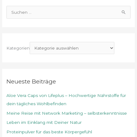
S
u
c
h
e
Kategorien
n
n
a
c
Neueste Beiträge
h
Aloe Vera Caps von Lifeplus – Hochwertige Nährstoffe für
:
dein tägliches Wohlbefinden
Meine Reise mit Network Marketing – selbsterkenntnisse
Leben im Einklang mit Deiner Natur
Proteinpulver für das beste Körpergefühl