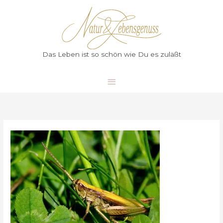
Zum
Hauptmenü
Inhalt
springen
Das Leben ist so schön wie Du es zuläßt
Hörst
Du
die
Grillen
zirpen?