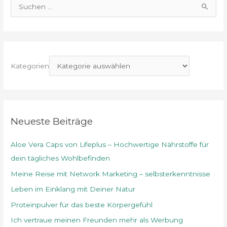
S
u
c
h
e
Kategorien
n
n
a
c
Neueste Beiträge
h
Aloe Vera Caps von Lifeplus – Hochwertige Nährstoffe für
:
dein tägliches Wohlbefinden
Meine Reise mit Network Marketing – selbsterkenntnisse
Leben im Einklang mit Deiner Natur
Proteinpulver für das beste Körpergefühl
Ich vertraue meinen Freunden mehr als Werbung