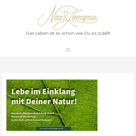
Zum
Hauptmenü
Inhalt
springen
Das Leben ist so schön wie Du es zuläßt
Leben
im
Einklang
mit
Deiner
Natur