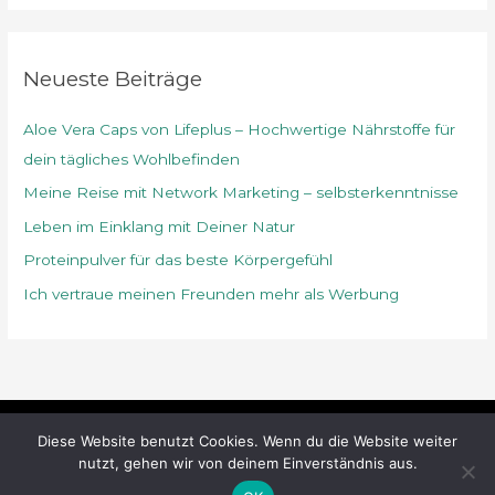
n
a
c
Neueste Beiträge
h
Aloe Vera Caps von Lifeplus – Hochwertige Nährstoffe für
:
dein tägliches Wohlbefinden
Meine Reise mit Network Marketing – selbsterkenntnisse
Leben im Einklang mit Deiner Natur
Proteinpulver für das beste Körpergefühl
Ich vertraue meinen Freunden mehr als Werbung
Diese Website benutzt Cookies. Wenn du die Website weiter
Copyright © 2026
naturundlebensgenuss
nutzt, gehen wir von deinem Einverständnis aus.
Datenschutzerklärung
Impressum