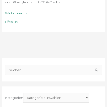
und Phenylalanin mit CDP-Cholin.
Weiterlesen »
Lifeplus
S
u
c
h
e
Kategorien
n