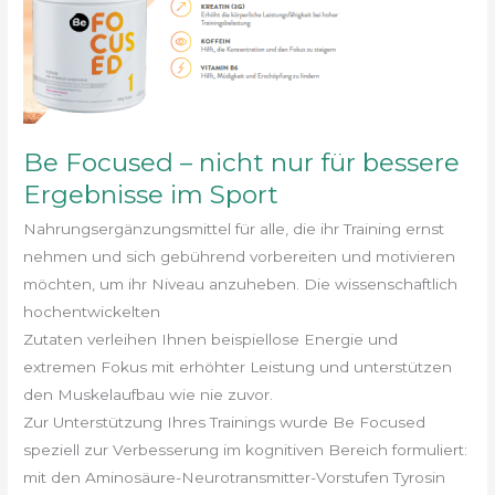
–
nicht
nur
für
bessere
Be Focused – nicht nur für bessere
Ergebnisse
im
Ergebnisse im Sport
Sport
Nahrungsergänzungsmittel für alle, die ihr Training ernst
nehmen und sich gebührend vorbereiten und motivieren
möchten, um ihr Niveau anzuheben. Die wissenschaftlich
hochentwickelten
Zutaten verleihen Ihnen beispiellose Energie und
extremen Fokus mit erhöhter Leistung und unterstützen
den Muskelaufbau wie nie zuvor.
Zur Unterstützung Ihres Trainings wurde Be Focused
speziell zur Verbesserung im kognitiven Bereich formuliert:
mit den Aminosäure-Neurotransmitter-Vorstufen Tyrosin