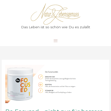
Zum
Hauptmenü
Inhalt
springen
Das Leben ist so schön wie Du es zuläßt
Be
Focused
–
nicht
nur
für
bessere
Ergebnisse