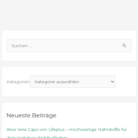
S
u
c
h
e
Kategorien
n
n
a
c
Neueste Beiträge
h
Aloe Vera Caps von Lifeplus – Hochwertige Nährstoffe für
:
dein tägliches Wohlbefinden