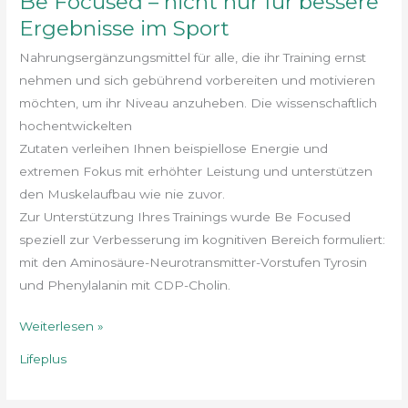
Be Focused – nicht nur für bessere
im
Ergebnisse im Sport
Sport
Nahrungsergänzungsmittel für alle, die ihr Training ernst
nehmen und sich gebührend vorbereiten und motivieren
möchten, um ihr Niveau anzuheben. Die wissenschaftlich
hochentwickelten
Zutaten verleihen Ihnen beispiellose Energie und
extremen Fokus mit erhöhter Leistung und unterstützen
den Muskelaufbau wie nie zuvor.
Zur Unterstützung Ihres Trainings wurde Be Focused
speziell zur Verbesserung im kognitiven Bereich formuliert:
mit den Aminosäure-Neurotransmitter-Vorstufen Tyrosin
und Phenylalanin mit CDP-Cholin.
Weiterlesen »
Lifeplus