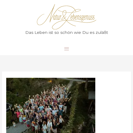
Zum
Hauptmenü
Inhalt
springen
Das Leben ist so schön wie Du es zuläßt
Teamarbeit
im
Empfehlungsmarketing:
Gemeinsam
zum
Erfolg
im
Gesundheitsbereich