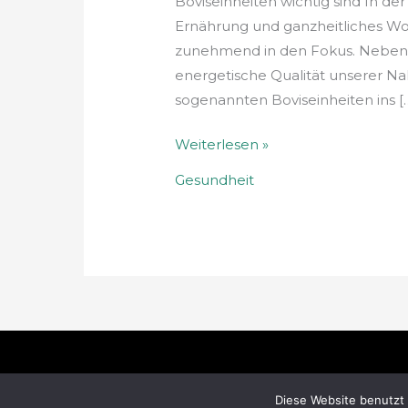
Boviseinheiten wichtig sind In de
Ernährung und ganzheitliches Wo
zunehmend in den Fokus. Neben Ka
energetische Qualität unserer N
sogenannten Boviseinheiten ins [
Weiterlesen »
Gesundheit
Copyright © 2026
naturundlebensgenuss
Diese Website benutzt 