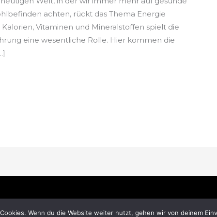
r heutigen Welt, in der wir immer mehr auf gesunde
hlbefinden achten, rückt das Thema Energie
lorien, Vitaminen und Mineralstoffen spielt die
ahrung eine wesentliche Rolle. Hier kommen die
…]
Cookies. Wenn du die Website weiter nutzt, gehen wir von deinem Einv