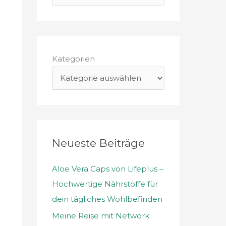
u
c
h
e
Kategorien
n
n
a
c
h
Neueste Beiträge
:
Aloe Vera Caps von Lifeplus –
Hochwertige Nährstoffe für
dein tägliches Wohlbefinden
Meine Reise mit Network