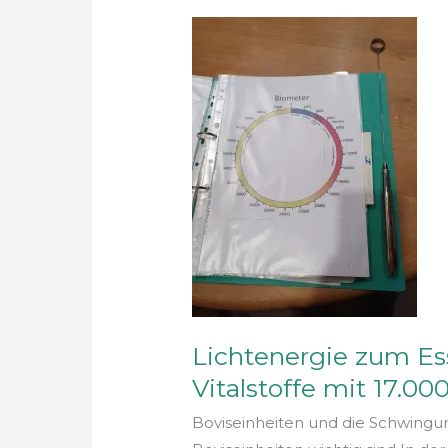
Lichtenergie
zum
Essen
–
Hochschwingende
Vitalstoffe
mit
17.000
Boviseinheiten
Lichtenergie zum E
Vitalstoffe mit 17.00
Boviseinheiten und die Schwing